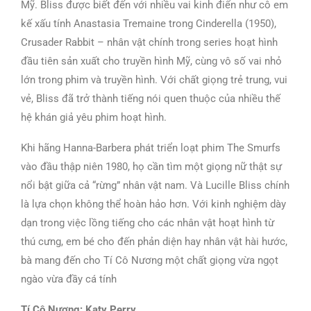
Mỹ. Bliss được biết đến với nhiều vai kinh điển như cô em
kế xấu tính Anastasia Tremaine trong Cinderella (1950),
Crusader Rabbit – nhân vật chính trong series hoạt hình
đầu tiên sản xuất cho truyền hình Mỹ, cùng vô số vai nhỏ
lớn trong phim và truyền hình. Với chất giọng trẻ trung, vui
vẻ, Bliss đã trở thành tiếng nói quen thuộc của nhiều thế
hệ khán giả yêu phim hoạt hình.
Khi hãng Hanna-Barbera phát triển loạt phim The Smurfs
vào đầu thập niên 1980, họ cần tìm một giọng nữ thật sự
nổi bật giữa cả “rừng” nhân vật nam. Và Lucille Bliss chính
là lựa chọn không thể hoàn hảo hơn. Với kinh nghiệm dày
dạn trong việc lồng tiếng cho các nhân vật hoạt hình từ
thú cưng, em bé cho đến phản diện hay nhân vật hài hước,
bà mang đến cho Tí Cô Nương một chất giọng vừa ngọt
ngào vừa đầy cá tính
Tí Cô Nương: Katy Perry