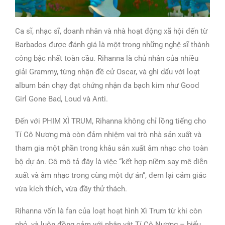
Ca sĩ, nhạc sĩ, doanh nhân và nhà hoạt động xã hội đến từ
Barbados được đánh giá là một trong những nghệ sĩ thành
công bậc nhất toàn cầu. Rihanna là chủ nhân của nhiều
giải Grammy, từng nhận đề cử Oscar, và ghi dấu với loạt
album bán chạy đạt chứng nhận đa bạch kim như Good
Girl Gone Bad, Loud và Anti.
Đến với PHIM XÌ TRUM, Rihanna không chỉ lồng tiếng cho
Tí Cô Nương mà còn đảm nhiệm vai trò nhà sản xuất và
tham gia một phần trong khâu sản xuất âm nhạc cho toàn
bộ dự án. Cô mô tả đây là việc “kết hợp niềm say mê diễn
xuất và âm nhạc trong cùng một dự án”, đem lại cảm giác
vừa kích thích, vừa đầy thử thách.
Rihanna vốn là fan của loạt hoạt hình Xì Trum từ khi còn
nhỏ, và luôn đồng cảm với nhân vật Tí Cô Nương – biểu