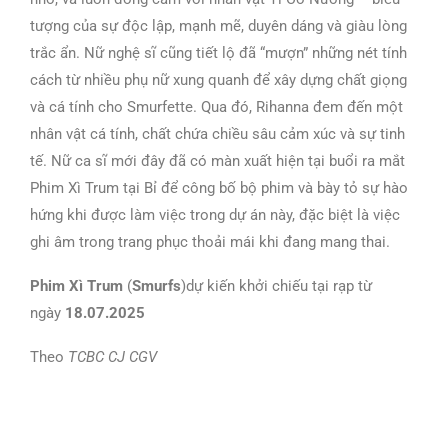
tượng của sự độc lập, mạnh mẽ, duyên dáng và giàu lòng
trắc ẩn. Nữ nghệ sĩ cũng tiết lộ đã “mượn” những nét tính
cách từ nhiều phụ nữ xung quanh để xây dựng chất giọng
và cá tính cho Smurfette. Qua đó, Rihanna đem đến một
nhân vật cá tính, chất chứa chiều sâu cảm xúc và sự tinh
tế. Nữ ca sĩ mới đây đã có màn xuất hiện tại buổi ra mắt
Phim Xì Trum tại Bỉ để công bố bộ phim và bày tỏ sự hào
hứng khi được làm việc trong dự án này, đặc biệt là việc
ghi âm trong trang phục thoải mái khi đang mang thai.
Phim Xì Trum
(
Smurfs
)dự kiến khởi chiếu tại rạp từ
ngày
18.07.2025
Theo
TCBC CJ CGV