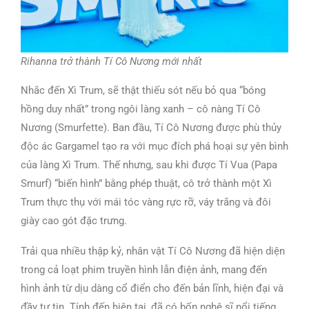
Rihanna trở thành Tí Cô Nương mới nhất
Nhắc đến Xì Trum, sẽ thật thiếu sót nếu bỏ qua “bóng
hồng duy nhất” trong ngôi làng xanh – cô nàng Tí Cô
Nương (Smurfette). Ban đầu, Tí Cô Nương được phù thủy
độc ác Gargamel tạo ra với mục đích phá hoại sự yên bình
của làng Xì Trum. Thế nhưng, sau khi được Tí Vua (Papa
Smurf) “biến hình” bằng phép thuật, cô trở thành một Xì
Trum thực thụ với mái tóc vàng rực rỡ, váy trắng và đôi
giày cao gót đặc trưng.
Trải qua nhiều thập kỷ, nhân vật Tí Cô Nương đã hiện diện
trong cả loạt phim truyền hình lẫn điện ảnh, mang đến
hình ảnh từ dịu dàng cổ điển cho đến bản lĩnh, hiện đại và
đầy tự tin. Tính đến hiện tại, đã có bốn nghệ sĩ nổi tiếng