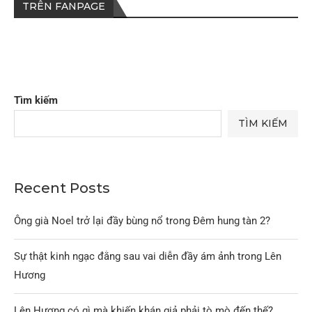
TRÊN FANPAGE
Tìm kiếm
TÌM KIẾM
Recent Posts
Ông già Noel trở lại đầy bùng nổ trong Đêm hung tàn 2?
Sự thật kinh ngạc đằng sau vai diễn đầy ám ảnh trong Lên
Hương
Lên Hương có gì mà khiến khán giả phải tò mò đến thế?