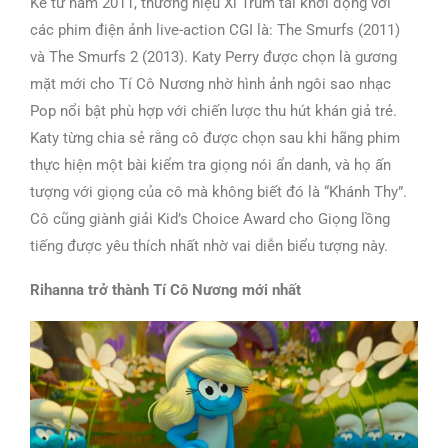
Kể từ năm 2011, thương hiệu Xì Trum tái khởi động với
các phim điện ảnh live-action CGI là: The Smurfs (2011)
và The Smurfs 2 (2013). Katy Perry được chọn là gương
mặt mới cho Tí Cô Nương nhờ hình ảnh ngôi sao nhạc
Pop nổi bật phù hợp với chiến lược thu hút khán giả trẻ.
Katy từng chia sẻ rằng cô được chọn sau khi hãng phim
thực hiện một bài kiểm tra giọng nói ẩn danh, và họ ấn
tượng với giọng của cô mà không biết đó là “Khánh Thy”.
Cô cũng giành giải Kid’s Choice Award cho Giọng lồng
tiếng được yêu thích nhất nhờ vai diễn biểu tượng này.
Rihanna trở thành Tí Cô Nương mới nhất