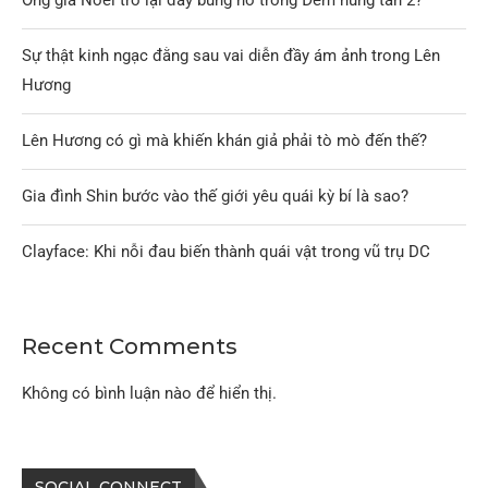
Ông già Noel trở lại đầy bùng nổ trong Đêm hung tàn 2?
Sự thật kinh ngạc đằng sau vai diễn đầy ám ảnh trong Lên
Hương
Lên Hương có gì mà khiến khán giả phải tò mò đến thế?
Gia đình Shin bước vào thế giới yêu quái kỳ bí là sao?
Clayface: Khi nỗi đau biến thành quái vật trong vũ trụ DC
Recent Comments
Không có bình luận nào để hiển thị.
SOCIAL CONNECT