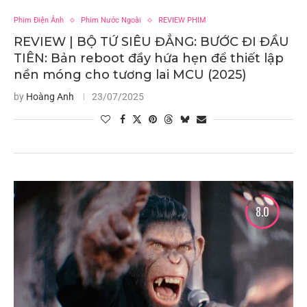
Phim Điện Ảnh
Phim Nước Ngoài
REVIEW PHIM
REVIEW | BỘ TỨ SIÊU ĐẲNG: BƯỚC ĐI ĐẦU
TIÊN: Bản reboot đầy hứa hẹn để thiết lập
nền móng cho tương lai MCU (2025)
by
Hoàng Anh
23/07/2025
8.0