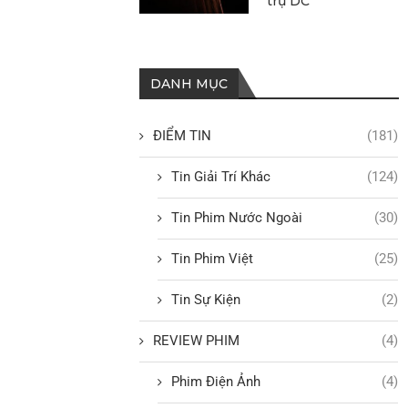
trụ DC
DANH MỤC
ĐIỂM TIN
(181)
Tin Giải Trí Khác
(124)
Tin Phim Nước Ngoài
(30)
Tin Phim Việt
(25)
Tin Sự Kiện
(2)
REVIEW PHIM
(4)
Phim Điện Ảnh
(4)