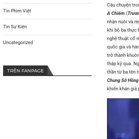
Câu chuyện tr
Tin Phim Việt
A Chiêm
(
Trươn
nhận nuôi và rè
Tin Sự Kiện
khi bộ ba thực 
nghệ thuật cổ m
Uncategorized
quốc gia và hà
trở thành khuô
thập kỷ qua. N
TRÊN FANPAGE
thần từ ba tên 
Chung Sở Hồng
khiến khán giả 