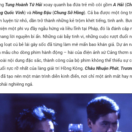
ong
Tung Hoành Tứ Hải
xoay quanh ba đứa trẻ mồ côi gồm
A Hải
(
Ch
g Quốc Vinh
) và
Hồng Đậu
(
Chung Sở Hồng
). Cả ba được một ông t
n luyện từ nhỏ, dần trở thành những kẻ trộm khét tiếng, tinh anh. Bư
hiện một phi vụ đầy ngẫu hứng và liều lĩnh tại Pháp, đó là đánh cắp
ang lời nguyền bí ẩn. Những cái bẫy tinh vi, những cuộc rượt đuổi 
ng loạt cú bẻ lái gây sốc đã từng làm mê mẩn bao khán giả. Dự án 
n mẫu cho dòng phim hành động – hài của điện ảnh xứ Cảng thơm s
goài nội dung đặc sắc, thành công của bộ phim không thể thiếu sự 
tuổi rực rỡ nhất của làng giải trí Hồng Kông.
Châu Nhuận Phát
,
Trươn
đã tạo nên một màn trình diễn kinh điển, nơi chỉ một ánh mắt hay 
phải nghiêng ngả.