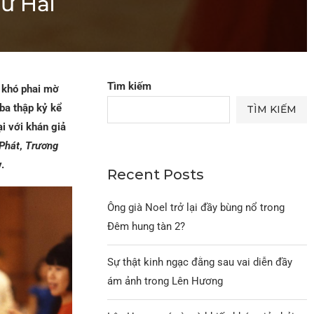
ứ Hải
Tìm kiếm
ỡ khó phai mờ
ba thập kỷ kể
TÌM KIẾM
i với khán giả
Phát
,
Trương
.
Recent Posts
Ông già Noel trở lại đầy bùng nổ trong
Đêm hung tàn 2?
Sự thật kinh ngạc đằng sau vai diễn đầy
ám ảnh trong Lên Hương