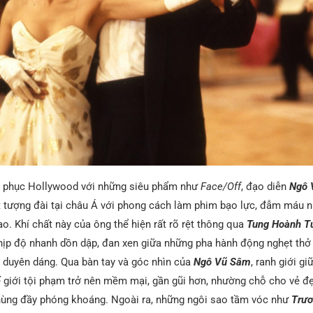
h phục Hollywood với những siêu phẩm như
Face/Off
, đạo diễn
Ngô 
 tượng đài tại châu Á với phong cách làm phim bạo lực, đẫm máu 
o. Khí chất này của ông thể hiện rất rõ rệt thông qua
Tung Hoành T
ịp độ nhanh dồn dập, đan xen giữa những pha hành động nghẹt th
 duyên dáng. Qua bàn tay và góc nhìn của
Ngô Vũ Sâm
, ranh giới gi
ế giới tội phạm trở nên mềm mại, gần gũi hơn, nhường chỗ cho vẻ đẹ
hùng đầy phóng khoáng. Ngoài ra, những ngôi sao tầm vóc như
Trươ