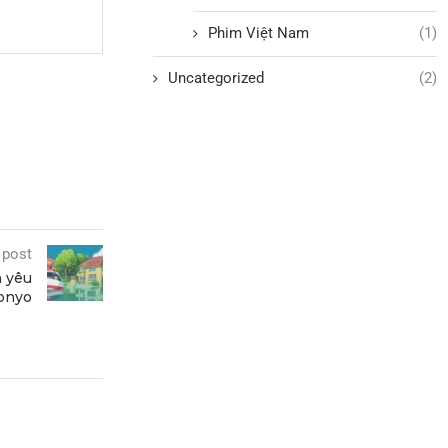
Phim Việt Nam
(1)
Uncategorized
(2)
 post
h yêu
Ponyo