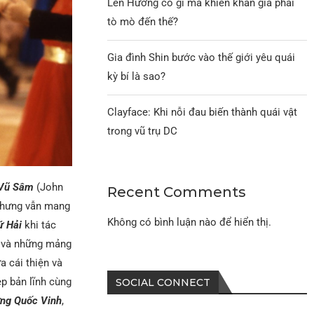
Lên Hương có gì mà khiến khán giả phải
tò mò đến thế?
Gia đình Shin bước vào thế giới yêu quái
kỳ bí là sao?
Clayface: Khi nỗi đau biến thành quái vật
trong vũ trụ DC
Vũ Sâm
(John
Recent Comments
nhưng vẫn mang
Không có bình luận nào để hiển thị.
ứ Hải
khi tác
ở và những mảng
ữa cái thiện và
p bản lĩnh cùng
SOCIAL CONNECT
ng Quốc Vinh
,