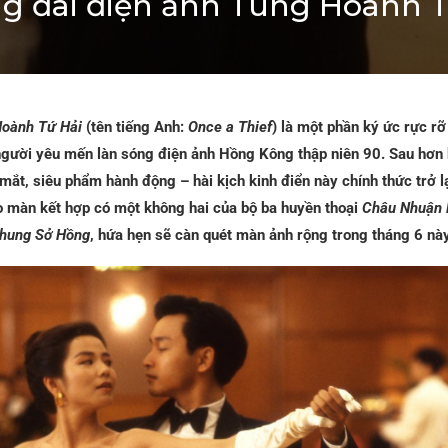
ng đài điện ảnh Tung Hoành T
Hoành Tứ Hải
(tên tiếng Anh:
Once a Thief
) là một phần ký ức rực r
người yêu mến làn sóng điện ảnh Hồng Kông thập niên 90. Sau hơn 
mắt, siêu phẩm hành động – hài kịch kinh điển này chính thức trở lạ
o màn kết hợp có một không hai của bộ ba huyền thoại
Châu Nhuận 
hung Sở Hồng
, hứa hẹn sẽ càn quét màn ảnh rộng trong tháng 6 này