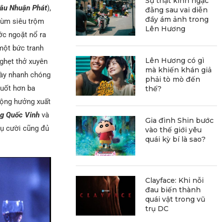
Sự thật kinh ngạc
âu Nhuận Phát
),
đằng sau vai diễn
đầy ám ảnh trong
rùm siêu trộm
Lên Hương
ớc ngoặt nổ ra
 một bức tranh
Lên Hương có gì
nghẹt thở xuyên
mà khiến khán giả
này nhanh chóng
phải tò mò đến
uốt hơn ba
thế?
cộng hưởng xuất
g Quốc Vinh
và
Gia đình Shin bước
nụ cười cũng đủ
vào thế giới yêu
quái kỳ bí là sao?
Clayface: Khi nỗi
đau biến thành
quái vật trong vũ
trụ DC