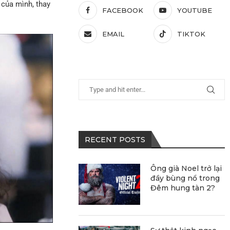
 của mình, thay
FACEBOOK
YOUTUBE
EMAIL
TIKTOK
RECENT POSTS
Ông già Noel trở lại
đầy bùng nổ trong
Đêm hung tàn 2?