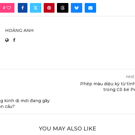
0
HOÀNG ANH
next
Phép màu diệu kỳ từ tìn
trong Cô bé 
ng kinh dị mới đang gây
àn cầu?
YOU MAY ALSO LIKE