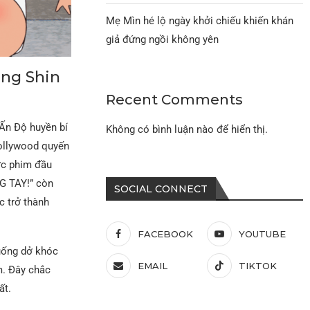
Mẹ Mìn hé lộ ngày khởi chiếu khiến khán
giả đứng ngồi không yên
ùng Shin
Recent Comments
 Ấn Độ huyền bí
Không có bình luận nào để hiển thị.
Bollywood quyến
ớc phim đầu
G TAY!” còn
SOCIAL CONNECT
c trở thành
FACEBOOK
YOUTUBE
uống dở khóc
EMAIL
TIKTOK
m. Đây chắc
ất.