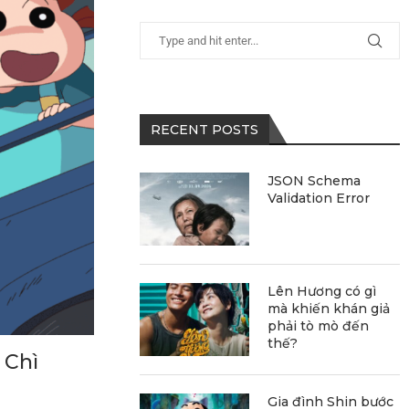
RECENT POSTS
JSON Schema
Validation Error
Lên Hương có gì
mà khiến khán giả
phải tò mò đến
thế?
 Chì
Gia đình Shin bước