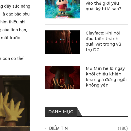
vào thế giới yêu
ng đầy sức nặng
quái kỳ bí là sao?
 là các bậc phụ
him thiếu nhi
 của tình bạn,
Clayface: Khi nỗi
c mắt trước
đau biến thành
quái vật trong vũ
trụ DC
à còn có thể
Mẹ Mìn hé lộ ngày
khởi chiếu khiến
khán giả đứng ngồi
không yên
DANH MỤC
ĐIỂM TIN
(180)