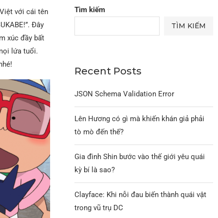
Tìm kiếm
iệt với cái tên
UKABE!”. Đây
TÌM KIẾM
ảm xúc đầy bất
ọi lứa tuổi.
nhé!
Recent Posts
JSON Schema Validation Error
Lên Hương có gì mà khiến khán giả phải
tò mò đến thế?
Gia đình Shin bước vào thế giới yêu quái
kỳ bí là sao?
Clayface: Khi nỗi đau biến thành quái vật
trong vũ trụ DC