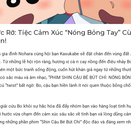
c Rỡ: Tiệc Cảm Xúc “Nóng Bỏng Tay” C
n!
và gia đình Nohara cùng hội bạn Kasukabe sẽ đặt chân đến vùng đất
 Từ những lễ hội rộn ràng, hương vị cà ri cay nồng đến điệu nhảy 
 nên một bức tranh sống động, cuốn hút khán giả ngay từ những thư
hỉ có sắc màu và âm nhạc, “PHIM SHIN CẬU BÉ BÚT CHÌ: NÓNG BỎN
 “twist” bất ngờ: Bo, cậu bạn hiền lành ít nói quen thuộc bỗng chố
 giải cứu Bo khỏi sự hắc hóa đã đẩy nhóm bạn vào hàng loạt tình h
ài hước vừa chạm đến cảm xúc sâu sắc về tình bạn và lòng dũng cả
ong những phần phim “Shin Cậu Bé Bút Chì” độc đáo và đáng xem nh