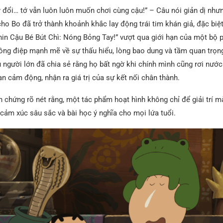
 đổi… tớ vẫn luôn luôn muốn chơi cùng cậu!” – Câu nói giản dị như
ho Bo đã trở thành khoảnh khắc lay động trái tim khán giả, đặc biệt
in Cậu Bé Bút Chì: Nóng Bỏng Tay!” vượt qua giới hạn của một bộ p
hông điệp mạnh mẽ về sự thấu hiểu, lòng bao dung và tầm quan trọng
u người lớn đã chia sẻ rằng họ bất ngờ khi chính mình cũng rơi nướ
 cảm động, nhận ra giá trị của sự kết nối chân thành.
 chứng rõ nét rằng, một tác phẩm hoạt hình không chỉ để giải trí m
cảm xúc sâu sắc và bài học ý nghĩa cho mọi lứa tuổi.