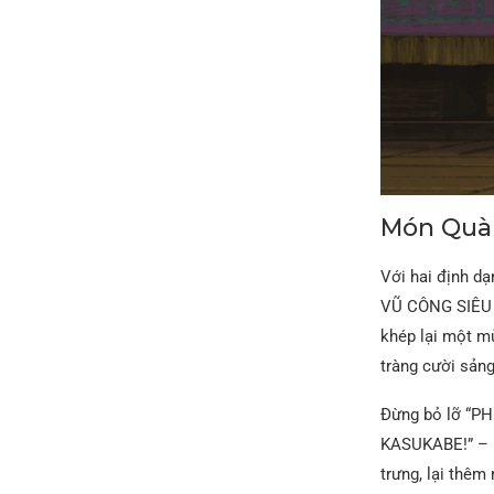
Món Quà 
Với hai định 
VŨ CÔNG SIÊU C
khép lại một m
tràng cười sảng
Đừng bỏ lỡ “
KASUKABE!” – m
trưng, lại thê