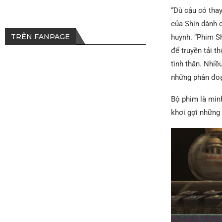
“Dù cậu có thay
của Shin dành c
TRÊN FANPAGE
huynh. “Phim Sh
để truyền tải t
tình thân. Nhiề
những phân đoạn
Bộ phim là minh
khơi gợi những 