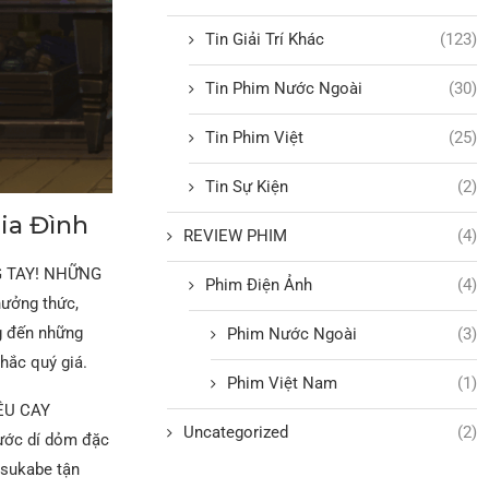
Tin Giải Trí Khác
(123)
Tin Phim Nước Ngoài
(30)
Tin Phim Việt
(25)
Tin Sự Kiện
(2)
ia Đình
REVIEW PHIM
(4)
NG TAY! NHỮNG
Phim Điện Ảnh
(4)
ưởng thức,
g đến những
Phim Nước Ngoài
(3)
hắc quý giá.
Phim Việt Nam
(1)
ÊU CAY
Uncategorized
(2)
hước dí dỏm đặc
asukabe tận