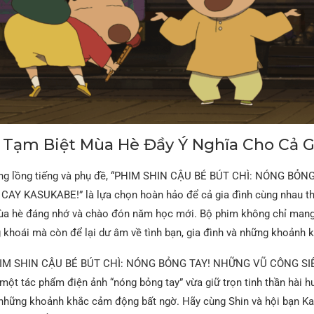
Tạm Biệt Mùa Hè Đầy Ý Nghĩa Cho Cả G
dạng lồng tiếng và phụ đề, “PHIM SHIN CẬU BÉ BÚT CHÌ: NÓNG BỎ
AY KASUKABE!” là lựa chọn hoàn hảo để cả gia đình cùng nhau th
ùa hè đáng nhớ và chào đón năm học mới. Bộ phim không chỉ man
 khoái mà còn để lại dư âm về tình bạn, gia đình và những khoảnh k
PHIM SHIN CẬU BÉ BÚT CHÌ: NÓNG BỎNG TAY! NHỮNG VŨ CÔNG SI
ột tác phẩm điện ảnh “nóng bỏng tay” vừa giữ trọn tinh thần hài 
m những khoảnh khắc cảm động bất ngờ. Hãy cùng Shin và hội bạn K