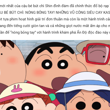
ới nhất của cậu bé bút chì Shin đình đám đã chính thức đổ bộ rạp V
ẬU BÉ BÚT CHÌ: NÓNG BỎNG TAY! NHỮNG VŨ CÔNG SIÊU CAY KAS
t tựa phim hoạt hình giải trí đơn thuần mà còn là một hành trình c
ang đến tiếng cười giòn tan và cả những giọt nước mắt ấm áp cho m
hần để “nóng bỏng tay” với hành trình khám phá Ấn Độ độc đáo này 