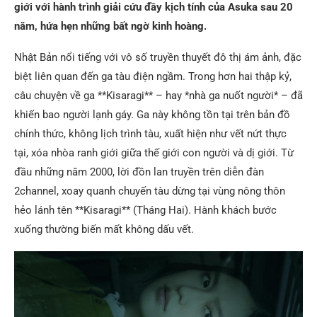
giới với hành trình giải cứu đầy kịch tính của Asuka sau 20
năm, hứa hẹn những bất ngờ kinh hoàng.
Nhật Bản nổi tiếng với vô số truyền thuyết đô thị ám ảnh, đặc
biệt liên quan đến ga tàu điện ngầm. Trong hơn hai thập kỷ,
câu chuyện về ga **Kisaragi** – hay *nhà ga nuốt người* – đã
khiến bao người lạnh gáy. Ga này không tồn tại trên bản đồ
chính thức, không lịch trình tàu, xuất hiện như vết nứt thực
tại, xóa nhòa ranh giới giữa thế giới con người và dị giới. Từ
đầu những năm 2000, lời đồn lan truyền trên diễn đàn
2channel, xoay quanh chuyến tàu dừng tại vùng nông thôn
hẻo lánh tên **Kisaragi** (Tháng Hai). Hành khách bước
xuống thường biến mất không dấu vết.