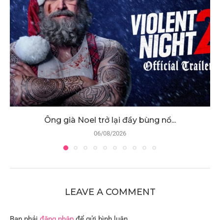
Ông già Noel trở lại đầy bùng nổ...
06/08/2026
LEAVE A COMMENT
Bạn phải
đăng nhập
để gửi bình luận.