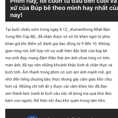
Tại buổi chiếu sớm trong ngày 8.12, _Kumanthong Nhật Bản:
Vong Nhi Cúp Bế_ đã nhận được vô số lời khen ngợi từ phía
khán giả khi điểm số đánh giá dao động từ 9 đến 10. Không
gian rùng rợn, kết hợp với sự xuất hiện đặc biệt của búp bê
ma xinh đẹp, mang đậm thần thái ám ảnh chưa từng có trên
màn ảnh, đã tạo nên những khoảnh khắc kinh dị chân thực và
kịch tính. Âm thanh trong phim có sức ám ảnh mạnh mẽ, gợi
nhớ đến tiếng chuông báo thức nhưng gây cảm giác khó chịu
hơn cả. Những chi tiết ẩn ý được cài cắm khéo léo đã đan
xen thành bức tranh bi kịch sâu sắc về bóng ma quá khứ đeo
bám con người, thể hiện nỗi đau khó quên trong tâm hồn.