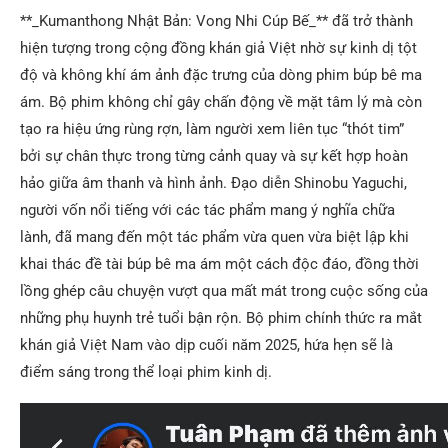
**_Kumanthong Nhật Bản: Vong Nhi Cúp Bế_** đã trở thành
hiện tượng trong cộng đồng khán giả Việt nhờ sự kinh dị tột
độ và không khí ám ảnh đặc trưng của dòng phim búp bê ma
ám. Bộ phim không chỉ gây chấn động về mặt tâm lý mà còn
tạo ra hiệu ứng rùng rợn, làm người xem liên tục “thót tim”
bởi sự chân thực trong từng cảnh quay và sự kết hợp hoàn
hảo giữa âm thanh và hình ảnh. Đạo diễn Shinobu Yaguchi,
người vốn nổi tiếng với các tác phẩm mang ý nghĩa chữa
lành, đã mang đến một tác phẩm vừa quen vừa biệt lập khi
khai thác đề tài búp bê ma ám một cách độc đáo, đồng thời
lồng ghép câu chuyện vượt qua mất mát trong cuộc sống của
những phụ huynh trẻ tuổi bận rộn. Bộ phim chính thức ra mắt
khán giả Việt Nam vào dịp cuối năm 2025, hứa hẹn sẽ là
điểm sáng trong thể loại phim kinh dị.