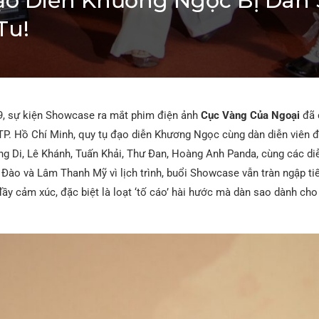
 Diễn Khương Ngọc Bị Dàn S
Tu!
9, sự kiện Showcase ra mắt phim điện ảnh
Cục Vàng Của Ngoại
đã 
 TP. Hồ Chí Minh, quy tụ đạo diễn Khương Ngọc cùng dàn diễn viên 
g Di, Lê Khánh, Tuấn Khải, Thư Đan, Hoàng Anh Panda, cùng các diễ
Đào và Lâm Thanh Mỹ vì lịch trình, buổi Showcase vẫn tràn ngập ti
ầy cảm xúc, đặc biệt là loạt ‘tố cáo’ hài hước mà dàn sao dành cho