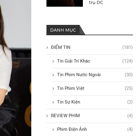
trụ DC
DANH MỤC
ĐIỂM TIN
(181)
Tin Giải Trí Khác
(124)
Tin Phim Nước Ngoài
(30)
Tin Phim Việt
(25)
Tin Sự Kiện
(2)
REVIEW PHIM
(4)
Phim Điện Ảnh
(4)