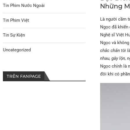
Những Mà
Tin Phim Nước Ngoài
Là người cầm t
Tin Phim Việt
Ngọc đã khiến d
Nghệ sĩ Việt H
Tin Sự Kiện
Ngọc và không 
Uncategorized
chắc chắn tôi l
nhau, gây lộn, ng
Ngọc chính là n
đôi khi có phần…
TRÊN FANPAGE