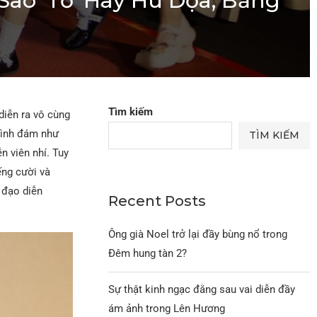
ao ‘Tố’ Hay Hù Dọa, Băng
Tìm kiếm
diễn ra vô cùng
đình đám như
TÌM KIẾM
n viên nhí. Tuy
ếng cười và
 đạo diễn
Recent Posts
Ông già Noel trở lại đầy bùng nổ trong
Đêm hung tàn 2?
Sự thật kinh ngạc đằng sau vai diễn đầy
ám ảnh trong Lên Hương