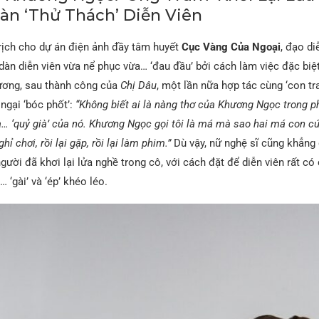
n ‘Thử Thách’ Diễn Viên
rịch cho dự án điện ảnh đầy tâm huyết
Cục Vàng Của Ngoại
, đạo d
àn diễn viên vừa nể phục vừa… ‘đau đầu’ bởi cách làm việc đặc biệ
ương, sau thành công của
Chị Dâu
, một lần nữa hợp tác cùng ‘con tr
ngại ‘bóc phốt’:
“Không biết ai là nàng thơ của Khương Ngọc trong p
à… ‘quỷ già’ của nó. Khương Ngọc gọi tôi là má mà sao hai má con c
hỉ chơi, rồi lại gặp, rồi lại làm phim.”
Dù vậy, nữ nghệ sĩ cũng khẳng
gười đã khơi lại lửa nghề trong cô, với cách đặt để diễn viên rất có 
 ‘gài’ và ‘ép’ khéo léo.