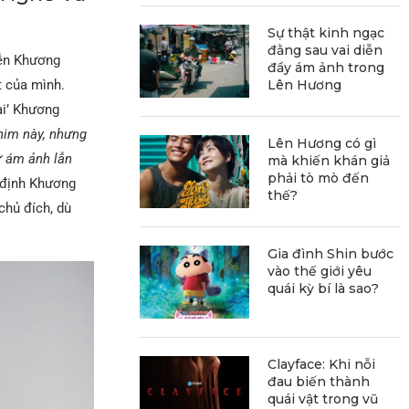
Sự thật kinh ngạc
đằng sau vai diễn
iễn Khương
đầy ám ảnh trong
t của mình.
Lên Hương
ai’ Khương
him này, nhưng
Lên Hương có gì
ứ ám ảnh lẫn
mà khiến khán giả
phải tò mò đến
 định Khương
thế?
chủ đích, dù
Gia đình Shin bước
vào thế giới yêu
quái kỳ bí là sao?
Clayface: Khi nỗi
đau biến thành
quái vật trong vũ