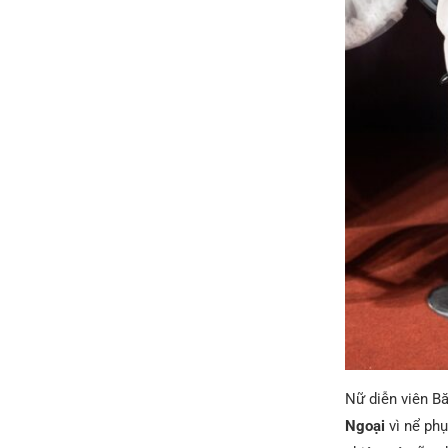
Nữ diễn viên Bă
Ngoại
vì nể ph