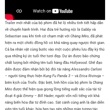
Trailer mới nhất của bộ phim đã hé lộ nhiều tình tiết hấp dẫn
về chuyến hành trình. Hai đứa trẻ hướng nội là
Gabby
và
Sebastian
sau khi tình cờ chạm mặt với
Chàng Mèo
, đã phát
hiện ra một chiếc đồng hồ có khả năng quay ngược thời gian.
Cả ba nhân vật cùng bước vào một cuộc phiêu lưu đầy kỳ thú
qua những ký ức tuổi thơ tươi đẹp. Dự án được bảo chứng
chất lượng bởi những tên tuổi hàng đầu
Hollywood
. Ghế đạo
diễn được đảm nhận bởi bộ đôi tài năng
Alessandro Carloni
– người từng thực hiện
Kung Fu Panda 3
– và
Erica Rivinoja
–
biên kịch của
Trolls
. Đặc biệt, linh hồn của bộ phim là
Chàng
Mèo
được thể hiện qua giọng lồng tiếng xuất sắc của tài tử
đoạt 4 giải
Emmy
–
Bill Hader
, người vốn nổi tiếng với khả
năng biến hóa đài từ đỉnh cao. Sát cánh cùng anh là dàn diễn
viên tên tuổi khác, hứa hẹn tạo nên những màn tương tác