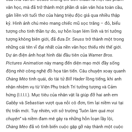
văn học, mà đã trở thành một phần di sản văn hóa toàn cầu,
gắn liền với tuổi thơ của hàng triệu độc giả qua nhiều thập
kỷ. Hình ảnh chú mèo mang chiếc mũ sọc trắng – đỏ, biểu
tượng cho tinh thần tự do, sự hỗn loạn lém lỉnh và trí tưởng
tượng không biên giới, đã đưa
Dr. Seuss
trở thành một trong
những cái tên vĩ đại nhất của nền văn học thiếu nhi thế giới.
Dự án điện ảnh hoạt hình dài đầu tiên của
Warner Bros.
Pictures Animation
này mang đến diện mạo mới đầy sống
động nhờ công nghệ đồ họa tân tiến. Câu chuyện xoay quanh
Chàng Mèo
tinh quái, do tài tử
Bill Hader
lồng tiếng, khi anh
nhận nhiệm vụ từ Viện Phụ trách Trí tưởng tượng và Cảm
hứng (I.I.I.I.). Mục tiêu của nhân vật là giúp đỡ hai anh em
Gabby
và
Sebastian
vượt qua nỗi cô đơn, tìm lại niềm vui tại
thị trấn mới. Tuy nhiên, với sở trường
“luôn làm quá mọi
chuyện”
và niềm đam mê gây ra những hỗn loạn lầy lội,
Chàng Mèo
đã vô tình biến cuộc gặp gỡ này thành một cuộc