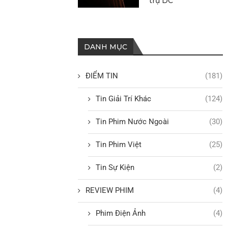
trụ DC
DANH MỤC
ĐIỂM TIN
(181)
Tin Giải Trí Khác
(124)
Tin Phim Nước Ngoài
(30)
Tin Phim Việt
(25)
Tin Sự Kiện
(2)
REVIEW PHIM
(4)
Phim Điện Ảnh
(4)