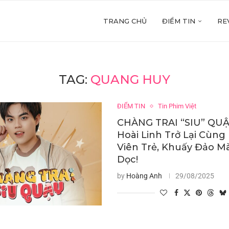
TRANG CHỦ
ĐIỂM TIN
RE
TAG:
QUANG HUY
ĐIỂM TIN
Tin Phim Việt
CHÀNG TRAI “SIU” QUẬY
Hoài Linh Trở Lại Cùng
Viên Trẻ, Khuấy Đảo M
Dọc!
by
Hoàng Anh
29/08/2025