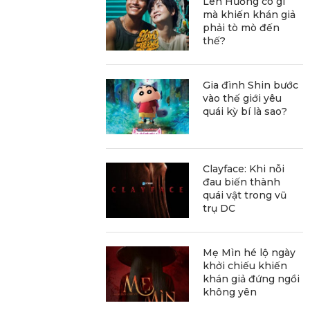
Lên Hương có gì
mà khiến khán giả
phải tò mò đến
thế?
Gia đình Shin bước
vào thế giới yêu
quái kỳ bí là sao?
Clayface: Khi nỗi
đau biến thành
quái vật trong vũ
trụ DC
Mẹ Mìn hé lộ ngày
khởi chiếu khiến
khán giả đứng ngồi
không yên