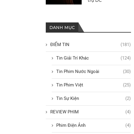
trụ DC
DANH MỤC
ĐIỂM TIN
(181)
Tin Giải Trí Khác
(124)
Tin Phim Nước Ngoài
(30)
Tin Phim Việt
(25)
Tin Sự Kiện
(2)
REVIEW PHIM
(4)
Phim Điện Ảnh
(4)