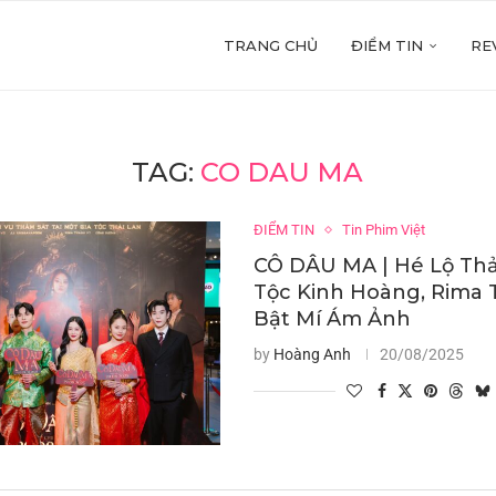
TRANG CHỦ
ĐIỂM TIN
RE
TAG:
CO DAU MA
ĐIỂM TIN
Tin Phim Việt
CÔ DÂU MA | Hé Lộ Thả
Tộc Kinh Hoàng, Rima
Bật Mí Ám Ảnh
by
Hoàng Anh
20/08/2025